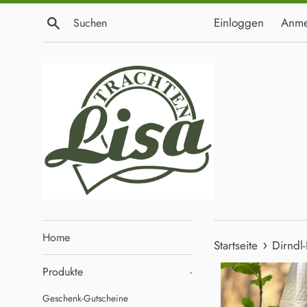
Direkt
Suchen
Einloggen
Anme
zum
Inhalt
Home
›
Startseite
Dirndl
Produkte
-
Geschenk-Gutscheine