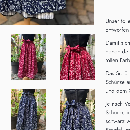
Unser tol
entworfen
Damit sich
neben den
tollen Far
Das Schür
Schürze an
und dem 
Je nach V
Schürze i
schwarz w
Strudel, 