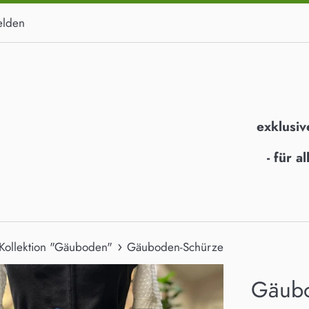
lden
exklusiv
- für 
›
-Kollektion "Gäuboden"
Gäuboden-Schürze
Gäubo