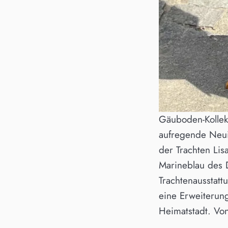
Gäuboden-Kollekt
aufregende Neuig
der Trachten Lis
Marineblau des 
Trachtenausstatt
eine Erweiterun
Heimatstadt. Von