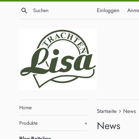
Direkt
Suchen
Einloggen
Anme
zum
Inhalt
Home
›
Startseite
News
News
Produkte
+
Blog-Beiträge