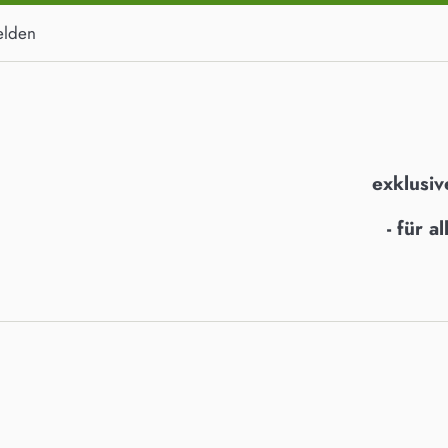
lden
exklusiv
- für 