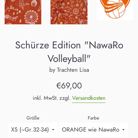
Schürze Edition "NawaRo
Volleyball"
by Trachten Lisa
Normaler
€69,00
Preis
inkl. MwSt. zzgl.
Versandkosten
Größe
Farbe