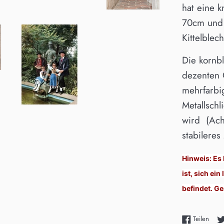
hat eine 
70cm und 
Kittelblech
Die kornb
dezenten 
mehrfarbi
Metallsch
wird
(Ach
stabileres
Hinweis: Es
ist, sich ei
befindet. G
Auf F
Teilen