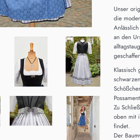
Unser ori
die moder
Anlässlic
an den Ur
alltagsta
geschaffe
Klassisch
schwarzen
Schößchen
Possament
Zu Schließ
oben mit i
findet.
Der Baumwo