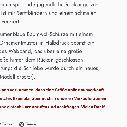
knieumspielende jugendliche Rocklänge von
ist mit Samtbändern und einem schmalen
 verziert.
lumenblaue Baumwoll-Schürze mit einem
Ornamentmuster in Halbdruck besitzt ein
ges Webband, das über eine große
ließe hinter dem Rücken geschlossen
tung: die Schließe wurde durch ein neues,
 Modell ersetzt).
 kann vorkommen, dass eine Größe online ausverkauft
n letztes Exemplar aber noch in unseren Verkaufsräumen
erne einfach kurz anrufen und nachfragen. Vielen Dank!
acebook teilen
Auf Twitter twittern
Auf Pinterest pinnen
Twittern
Pinnen