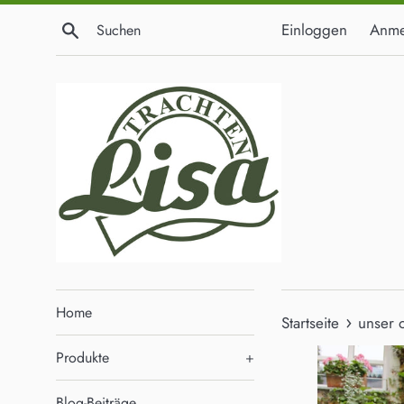
Direkt
Suchen
Einloggen
Anme
zum
Inhalt
Home
›
Startseite
unser 
Produkte
+
Blog-Beiträge