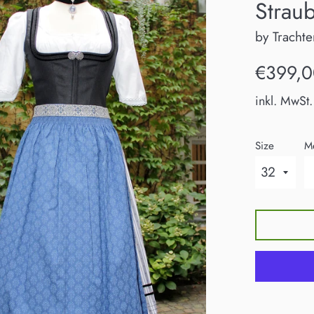
Strau
by Trachte
Normaler
€399,0
Preis
inkl. MwSt.
Size
M